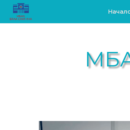
Начал
МБА
Video