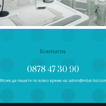
Контакти:
0878 47 30 90
Може да пишете по всяко време на: admin@mbal-bsl.co