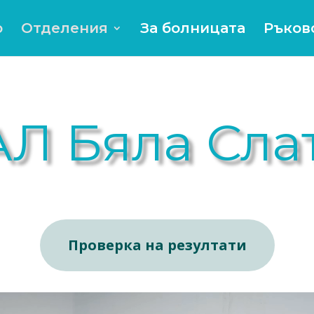
о
Отделения
За болницата
Ръков
Л Бяла Сла
Проверка на резултати