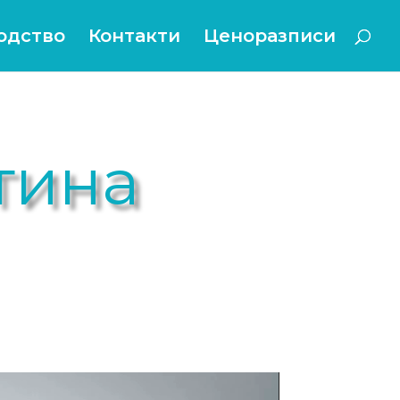
одство
Контакти
Ценоразписи
тина